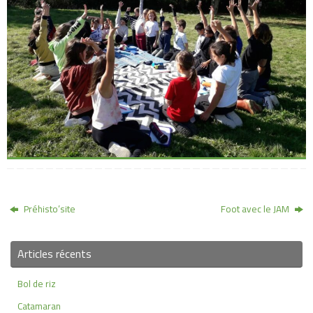
Préhisto’site
Foot avec le JAM
Articles récents
Bol de riz
Catamaran