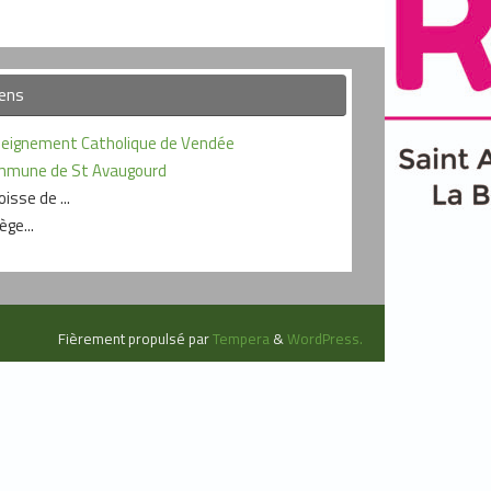
iens
eignement Catholique de Vendée
mmune de St Avaugourd
oisse de ...
ège...
Fièrement propulsé par
Tempera
&
WordPress.